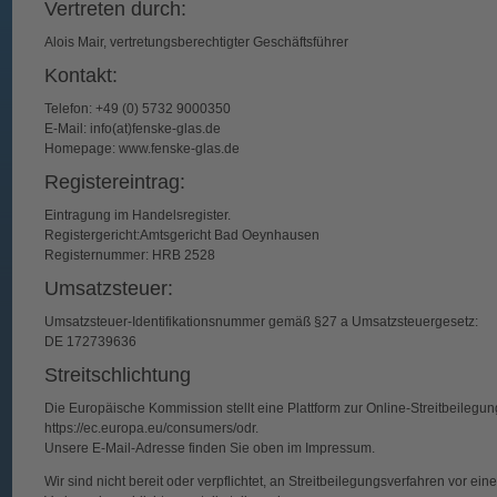
Vertreten durch:
Alois Mair, vertretungsberechtigter Geschäftsführer
Kontakt:
Telefon: +49 (0) 5732 9000350
E-Mail:
info(at)fenske-glas.de
Homepage:
www.fenske-glas.de
Registereintrag:
Eintragung im Handelsregister.
Registergericht:Amtsgericht Bad Oeynhausen
Registernummer: HRB 2528
Umsatzsteuer:
Umsatzsteuer-Identifikationsnummer gemäß §27 a Umsatzsteuergesetz:
DE 172739636
Streitschlichtung
Die Europäische Kommission stellt eine Plattform zur Online-Streitbeilegung
https://ec.europa.eu/consumers/odr
.
Unsere E-Mail-Adresse finden Sie oben im Impressum.
Wir sind nicht bereit oder verpflichtet, an Streitbeilegungsverfahren vor eine